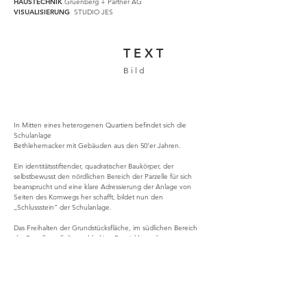
HAUSTECHNIK
Gruenberg + Partner AG
VISUALISIERUNG
STUDIO JES
T E X T
B i l d
In Mitten eines heterogenen Quartiers befindet sich die
Schulanlage
Bethlehemacker mit Gebäuden aus den 50‘er Jahren.
Ein identitätsstiftender, quadratischer Baukörper, der
selbstbewusst den nördlichen Bereich der Parzelle für sich
beansprucht und eine klare Adressierung der Anlage von
Seiten des Kornwegs her schafft, bildet nun den
„Schlussstein“ der Schulanlage.
Das Freihalten der Grundstücksfläche, im südlichen Bereich
der Parzelle, soll die nachhaltige Entwicklung der
Gesamtanlage ermöglichen. Als zwei-geschossiges Volumen
orientiert sich der Neubau an der umgebenden
Massstäblichkeit.
Das Grundrissonzept gründet auf einer möglichst modularen
und vielfältigen Raumnutzung, die es bei unterschiedlichen
Szenarien ermöglicht vielfältige Synergien zu nutzen.