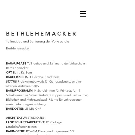
B E T H L E H E M A C K E R
Teilneubau und Sanierung der Volksschule
Bethlehemacker
BAUAUFGABE
Teilneubau und Sanierung der Volksschule
Bethlehemacker
ORT
Bern, Kt. Bern
BAUHERRSCHAFT
Hochbau Stadt Bern
STATUS
Projektwettberwerb für Generalplanerteams im
offenen Verfahren, 2016
RAUMPROGRAMM
14 Schulzimmer für Primarstufe, 11
Schulzimmer für Sekundarstufe, Gruppen - und Fachräume,
Bibliothek und Mehrzwecksaal, Räume für Lehrpersonen
sowie Betreuungseinrichtung
BAUKOSTEN
25 Mio CHF
ARCHITEKTUR
STUDIO JES
LANDSCHAFTSARCHITEKTUR
Cadrage
Landschaftsarchitekten
BAUINGENIEUR
WAM Planer und Ingenieure AG