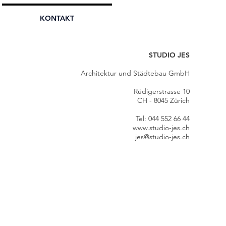
KONTAKT
STUDIO JES
Architektur und Städtebau GmbH
Rüdigerstrasse 10
CH - 8045 Zürich
Tel: 044 552 66 44
www.studio-jes.ch
jes@studio-jes.ch