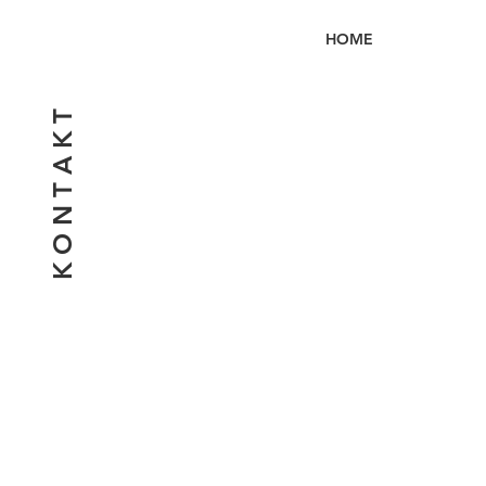
HOME
K O N T A K T