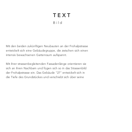
T E X T
B i l d
Mit den beiden zukünftigen Neubauten an der Frohalpstrasse
entwickelt sich eine Gebäudegruppe, die zwischen sich einen
intensiv bewachsenen Gartenraum aufspannt.
Mit ihrer strassenbegleitenden Fassadenlänge orientieren sie
sich an ihren Nachbarn und fügen sich so in das Strassenbild
der Frohalpstrasse ein. Das Gebäude “27“ entwickelt sich in
die Tiefe des Grundstückes und verschiebt sich über seine
Mittelachse, so dass sich mit dem Gebäude “21“ ein
halböffentlicher Aussenraum zur Frohalpstrasse aufspannt.
Die beiden Gebäude sind als Zwei- und Dreispänner
organisiert. Die Grundrisse basieren auf dem Konzept eines
kompakten Nachtbereiches und einem grosszügigen Wohn-
und Lebensraum. Die Wohn- und Esszimmer sind als
durchgesteckte Räume konzipiert. Durch ihre Ost- und
Westausrichtung profitieren sie gleichermassen von der
Bergsicht zum Uetliberg und von der Aussicht auf den See.