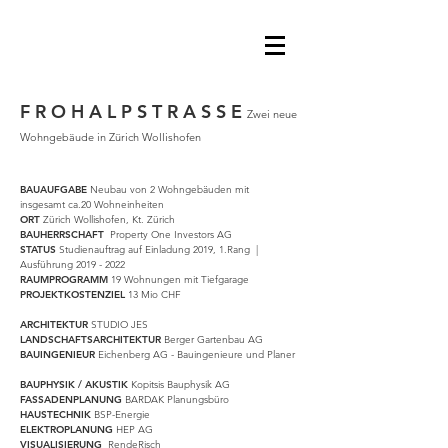
F R O H A L P S T R A S S E
Zwei neue
Wohngebäude in Zürich Wollishofen
BAUAUFGABE
Neubau von 2 Wohngebäuden mit
insgesamt ca.20 Wohneinheiten
ORT
Zürich Wollishofen, Kt. Zürich
BAUHERRSCHAFT
Property One Investors AG
STATUS
Studienauftrag auf Einladung 2019, 1.Rang |
Ausführung
2019 - 2022
RAUMPROGRAMM
19 Wohnungen mit Tiefgarage
PROJEKTKOSTENZIEL
13 Mio
CHF
ARCHITEKTUR
STUDIO JES
LANDSCHAFTSARCHITEKTUR
Berger Gartenbau AG
BAUINGENIEUR
Eichenberg AG - Bauingenieure und Planer
BAUPHYSIK / AKUSTIK
Kopitsis Bauphysik AG
FASSADENPLANUNG
BARDAK Planungsbüro
HAUSTECHNIK
BSP-Energie
ELEKTROPLANUNG
HEP AG
VISUALISIERUNG
RendeRisch